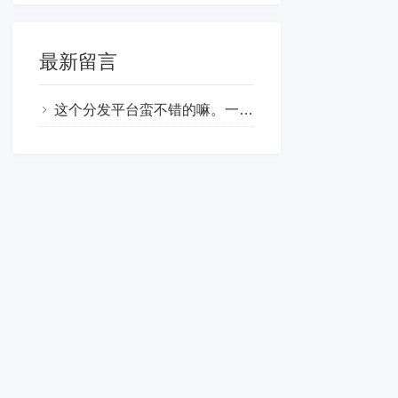
最新留言
这个分发平台蛮不错的嘛。一个简单的快乐分发平台让你们开发出来这么强大的功能。很好使用。特别是海外域名让我运营业务的时候得心应手啊