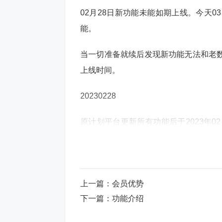
02月28日新功能未能如期上线。今天
能。
当一切准备就续后发现新功能无法和老
上线时间。
20230228
原计划平台更新所有功能后于2023年0
期上线。延期至03月01日上线
麋鹿科技云
壹号导航
亲测资源
麋鹿科技
码支付
蜗牛源码支付
聚合登录
在线客服
上一篇：
会员优势
下一篇：
功能介绍