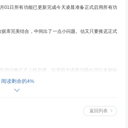
03月01日所有功能已更新完成今天凌晨准备正式启用所有功
数据库完美结合，中间出了一点小问题。估又只要推迟正式
2月28日晚正式上线启用，但是因为进度问题估28日未能如
阅读剩余的4%
官网
共享图床
飞速网盘
微信活码系统
蜗牛易支付
蜗牛老
管理系统
返回列表