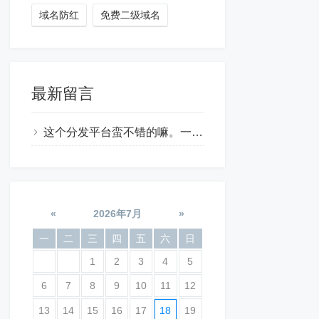
域名防红
免费二级域名
最新留言
这个分发平台蛮不错的嘛。一个简单的快乐分发平台让你们开发出来这么强大的功能。很好使用。特别是海外域名让我运营业务的时候得心应手啊
«
2026年7月
»
一
二
三
四
五
六
日
1
2
3
4
5
6
7
8
9
10
11
12
13
14
15
16
17
18
19